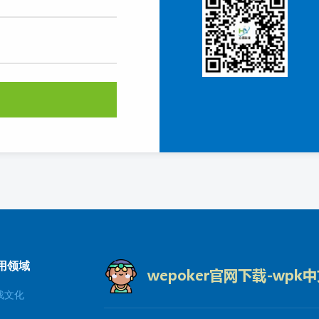
用领域
戏文化