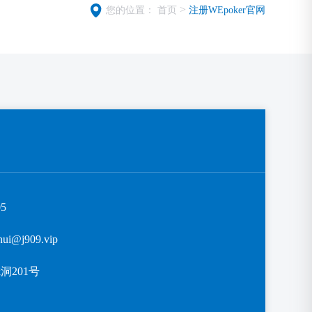
>
您的位置：
首页
注册WEpoker官网
5
ui@j909.vip
洞201号